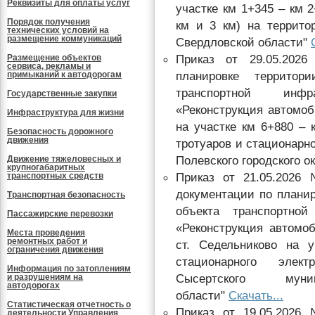
Реквизиты для оплаты услуг
участке км 1+345 – км 
Порядок получения
км и 3 км) на террито
технических условий на
размещение коммуникаций
Свердловской области"
Приказ от 29.05.202
Размещение объектов
сервиса, рекламы и
планировке территор
примыканий к автодорогам
транспортной инфр
Государственные закупки
«Реконструкция автомоб
Инфраструктура для жизни
на участке км 6+880 – 
Безопасность дорожного
движения
тротуаров и стационарн
Полевского городского о
Движение тяжеловесных и
крупногабаритных
Приказ от 21.05.2026
транспортных средств
документации по плани
Транспортная безопасность
объекта транспортной
Пассажирские перевозки
«Реконструкция автомо
Места проведения
ремонтных работ и
ст. Седельниково на 
ограничения движения
стационарного элек
Информация по затоплениям
Сысертского муни
и разрушениям на
автодорогах
области"
Скачать...
Статистическая отчетность о
Приказ от 19.05.2026
деятельности Управления