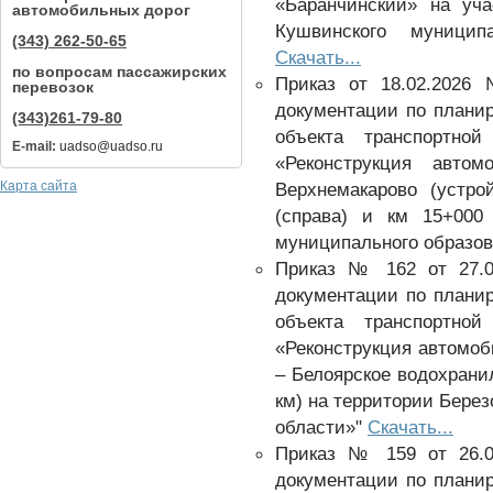
«Баранчинский» на уч
автомобильных дорог
Кушвинского муницип
(343) 262-50-65
Скачать...
по вопросам пассажирских
Приказ от 18.02.2026
перевозок
документации по плани
(343)261-79-80
объекта транспортной
E-mail:
uadso@uadso.ru
«Реконструкция авто
Карта сайта
Верхнемакарово (устро
(справа) и км 15+000 
муниципального образов
Приказ № 162 от 27.0
документации по плани
объекта транспортной
«Реконструкция автомоб
– Белоярское водохрани
км) на территории Бере
области»"
Скачать...
Приказ № 159 от 26.0
документации по плани