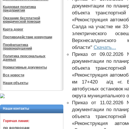
документации по плани
Кадровая политика
предприятия
объекта транспортной
Оказание бесплатной
«Реконструкция автомоб
юридической помощи
Салда на участке км 33
Карта дорог
электрического осв
Противодействие коррупции
Верхнесалдинского 
Профилактика
области"
Скачать...
правонарушений
Приказ от 09.02.2026
Политика персональных
данных
документации по плани
объекта транспортной
Нормативные документы
«Реконструкция автомоб
Все новости
км 17+420 а/д «г. Ек
Наши объекты
автобусных остановок на
округа муниципального 
Приказ от 11.02.2026
Наши контакты
документации по плани
объекта транспортной
Горячая линия:
«Реконструкция ав
по вопросам