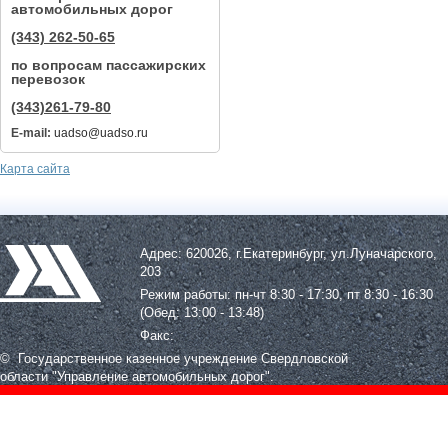
автомобильных дорог
(343) 262-50-65
по вопросам пассажирских
перевозок
(343)261-79-80
E-mail:
uadso@uadso.ru
Карта сайта
Адрес: 620026, г.Екатеринбург, ул.Луначарского,
203
Режим работы: пн-чт 8:30 - 17:30, пт 8:30 - 16:30
(Обед: 13:00 - 13:48)
Факс:
© Государственное казенное учреждение Свердловской
области
"Управление автомобильных дорог".