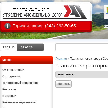
Горячая линия:
(343) 262-50-65
ПО
12:37:14
:
09.08.26
Главная
>
Транзиты через города Св
Меню
Транзиты через горо
Об Управлении
Сотрудники
Телефонный справочник
Показать
Контакты
Вакансии
Реквизиты Управления