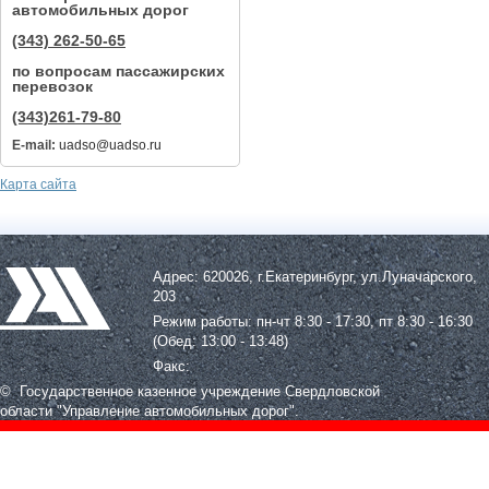
автомобильных дорог
(343) 262-50-65
по вопросам пассажирских
перевозок
(343)261-79-80
E-mail:
uadso@uadso.ru
Карта сайта
Адрес: 620026, г.Екатеринбург, ул.Луначарского,
203
Режим работы: пн-чт 8:30 - 17:30, пт 8:30 - 16:30
(Обед: 13:00 - 13:48)
Факс:
© Государственное казенное учреждение Свердловской
области
"Управление автомобильных дорог".