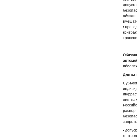
допуска
безопас
обязанн
вмешате
• прове
контрак
транспо
Обязан
автомо
обеспе
Для ка
Субъект
индивид
инфраст
лиц, на
Российс
распоря
безопас
запрете
• допус
контрол