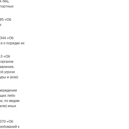
 лиц,
спортных
595 «Об
в
2344 «Об
и о порядке их
43 «Об
 органов
авления,
об угрозе
ры и (или)
тверждении
ющих либо
х, по видам
(или) иных
2070 «Об
ребований к