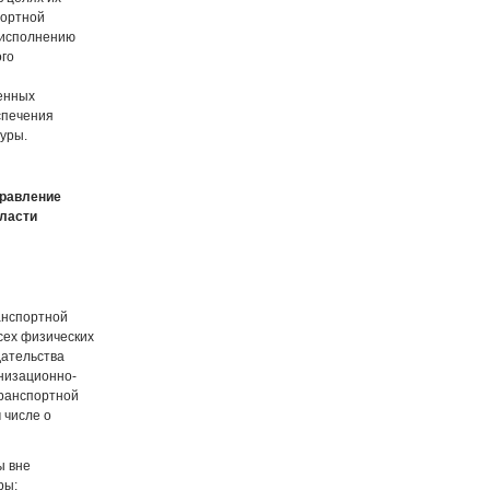
портной
 исполнению
ого
венных
спечения
уры.
правление
ласти
анспортной
сех физических
дательства
анизационно-
транспортной
 числе о
ы вне
ры;