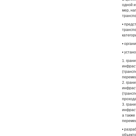
одной и
мер, на
транспо
• предс
транспо
категор
• орган
• устан
1. гран
инфраст
(трансп
перемещ
2. гран
инфраст
(трансп
прохода
3. гран
инфраст
а также
перемещ
• разра
объекто