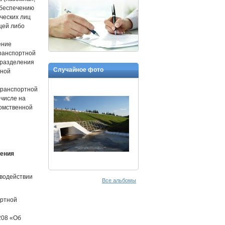
обеспечению
ческих лиц
ещей либо
ение
транспортной
дразделения
Случайное фото
тной
транспортной
 числе на
домственной
чения
иводействии
Все альбомы
ортной
208 «Об