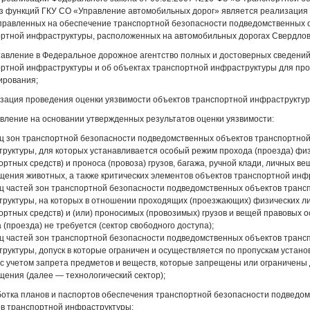
з функций ГКУ СО «Управление автомобильных дорог» является реализация
правленных на обеспечение транспортной безопасности подведомственных 
ртной инфраструктуры, расположенных на автомобильных дорогах Свердлов
тавление в Федеральное дорожное агентство полных и достоверных сведений
ртной инфраструктуры и об объектах транспортной инфраструктуры для пр
ирования;
изация проведения оценки уязвимости объектов транспортной инфраструктур
овление на основании утвержденных результатов оценки уязвимости:
иц зон транспортной безопасности подведомственных объектов транспортно
руктуры, для которых устанавливается особый режим прохода (проезда) фи
ортных средств) и проноса (провоза) грузов, багажа, ручной клади, личных в
ения животных, а также критических элементов объектов транспортной инф
иц частей зон транспортной безопасности подведомственных объектов транс
руктуры, на которых в отношении проходящих (проезжающих) физических л
ортных средств) и (или) проносимых (провозимых) грузов и вещей правовых 
 (проезда) не требуется (сектор свободного доступа);
иц частей зон транспортной безопасности подведомственных объектов транс
руктуры, допуск в которые ограничен и осуществляется по пропускам устано
 с учетом запрета предметов и веществ, которые запрещены или ограничены
ения (далее — технологический сектор);
ботка планов и паспортов обеспечения транспортной безопасности подведо
в транспортной инфраструктуры;