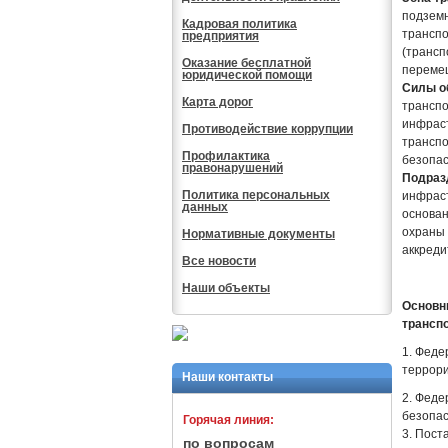
подземн
Кадровая политика
транспо
предприятия
(трансп
Оказание бесплатной
переме
юридической помощи
Силы о
Карта дорог
транспо
инфраст
Противодействие коррупции
транспо
Профилактика
безопас
правонарушений
Подраз
Политика персональных
инфраст
данных
основан
охраны 
Нормативные документы
аккреди
Все новости
Наши объекты
Основн
трансп
1. Феде
террори
Наши контакты
2. Феде
безопас
Горячая линия:
3. Пост
по вопросам