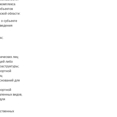
 комплекса
объектов
ской области:
 о субъекте
оведения
ы;
й
зических лиц
ещей либо
раструктуры;
портной
иц
оснований для
портной
вленных видов,
 для
мственных