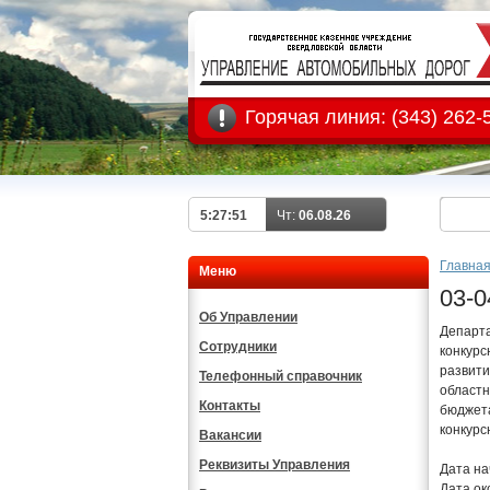
Горячая линия:
(343) 262-
5:27:52
Чт:
06.08.26
Главна
Меню
03-0
Об Управлении
Департа
Сотрудники
конкурс
развити
Телефонный справочник
областн
Контакты
бюджета
конкурс
Вакансии
Реквизиты Управления
Дата на
Дата ок