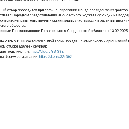
ный отбор проводится при софинансировании Фонда президентских грантов, 
ствии с Порядком предоставления из областного бюджета субсидий на подде
рческих неправительственных организаций, участвующих в развитии институ
ского общества,
енным Постановлением Правительства Свердловской области от 13.02.2025
.04.2026 в 15.00 состоится онлайн семинар для некоммерческих организаций 
ном отборе (далее - семинар).
 для подключения:
https://clck.ru/3SrS8E
.
на форму регистрации:
https://clck.ru/3SrS92
.