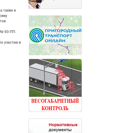
а также в
ржку
тов
 № 93-ПП.
по участию в