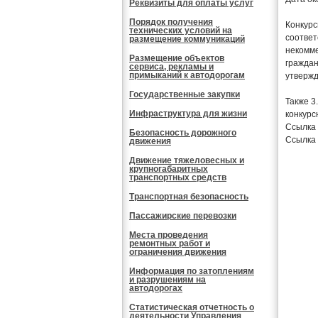
Реквизиты для оплаты услуг
Порядок получения
Конкурс
технических условий на
соответ
размещение коммуникаций
некомме
Размещение объектов
граждан
сервиса, рекламы и
примыканий к автодорогам
утвержд
Государственные закупки
Также 3
Инфраструктура для жизни
конкурс
Ссылка
Безопасность дорожного
Ссылка 
движения
Движение тяжеловесных и
крупногабаритных
транспортных средств
Транспортная безопасность
Пассажирские перевозки
Места проведения
ремонтных работ и
ограничения движения
Информация по затоплениям
и разрушениям на
автодорогах
Статистическая отчетность о
деятельности Управления