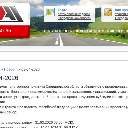
Карта
Как пр
автомобильных дорог
транзит 
Свердловской области
Свердло
50-65
ПОЛУЧИТЕ ПОСЛЕДНЮЮ ИНФОРМАЦИЮ ИЛИ СО
я
>
Новости
>
03-04-2026
4-2026
мент внутренней политики Свердловской области объявляет о проведении в 
ного отбора среди некоммерческих неправительственных организаций, участ
и институтов гражданского общества, на право получения субсидии за счет с
ого
 и гранта Президента Российской Федерации в целях реализации проектов (
ный отбор).
чала приема заявок - 31.03.2026 07:00 (МСК).
ончания приема заявок - 30.04.2026 21:00 (МСК).