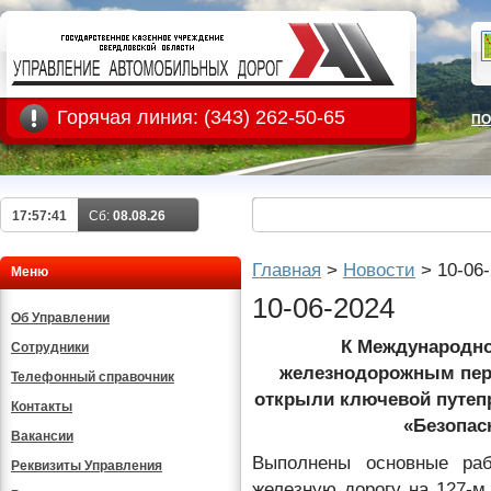
Горячая линия:
(343) 262-50-65
ПО
17:57:42
Сб:
08.08.26
Главная
>
Новости
>
10-06
Меню
10-06-2024
Об Управлении
К Международно
Сотрудники
железнодорожным пере
Телефонный справочник
открыли ключевой путеп
Контакты
«Безопас
Вакансии
Выполнены основные раб
Реквизиты Управления
железную дорогу на 127-м