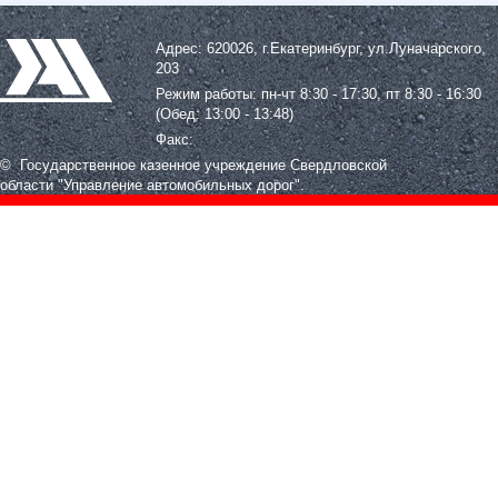
Адрес: 620026, г.Екатеринбург, ул.Луначарского,
203
Режим работы: пн-чт 8:30 - 17:30, пт 8:30 - 16:30
(Обед: 13:00 - 13:48)
Факс:
© Государственное казенное учреждение Свердловской
области
"Управление автомобильных дорог".