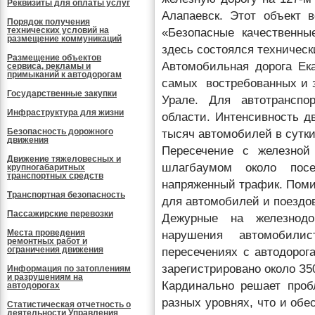
Реквизиты для оплаты услуг
Алапаевск. Этот объект в
Порядок получения
технических условий на
«Безопасные качественны
размещение коммуникаций
здесь состоялся техническ
Размещение объектов
Автомобильная дорога Е
сервиса, рекламы и
примыканий к автодорогам
самых востребованных и з
Государственные закупки
Урале. Для автотранспо
Инфраструктура для жизни
области. Интенсивность д
Безопасность дорожного
тысяч автомобилей в сутк
движения
Пересечение с железно
Движение тяжеловесных и
шлагбаумом около посе
крупногабаритных
транспортных средств
напряженный трафик. Поми
Транспортная безопасность
для автомобилей и поездо
Пассажирские перевозки
Дежурные на железнодо
Места проведения
нарушения автомобили
ремонтных работ и
ограничения движения
пересечениях с автодорог
зарегистрировано около З
Информация по затоплениям
и разрушениям на
Кардинально решает проб
автодорогах
разных уровнях, что и обе
Статистическая отчетность о
деятельности Управления