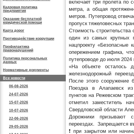
включает три пролета по 
Кадровая политика
метра, а общая протяжен
предприятия
метров. Путепровод отвеч
Оказание бесплатной
юридической помощи
пропуск тяжеловесных тра
Стоимость строительства 
Карта дорог
один из самых крупных п
Противодействие коррупции
нацпроекту «Безопасные к
Профилактика
правонарушений
опережением графика, чт
Политика персональных
путепроводе до июля 2024 
данных
«На объекте осталось д
Нормативные документы
железнодорожный переезд
Все новости
После этого сооружение 
06-08-2026
Поездка в Алапаевск из
24-07-2026
пунктов на Режевском трак
отметил заместитель на
15-07-2026
Свердловской области Але
10-07-2026
Дорожники призывают с
22-06-2026
переездах. Запрещается въ
29-05-2026
❗ при закрытом или начи