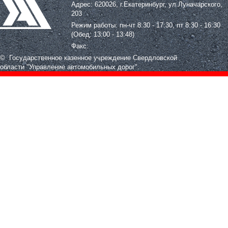
Адрес: 620026, г.Екатеринбург, ул.Луначарского,
203
Режим работы: пн-чт 8:30 - 17:30, пт 8:30 - 16:30
(Обед: 13:00 - 13:48)
Факс:
© Государственное казенное учреждение Свердловской
области
"Управление автомобильных дорог".