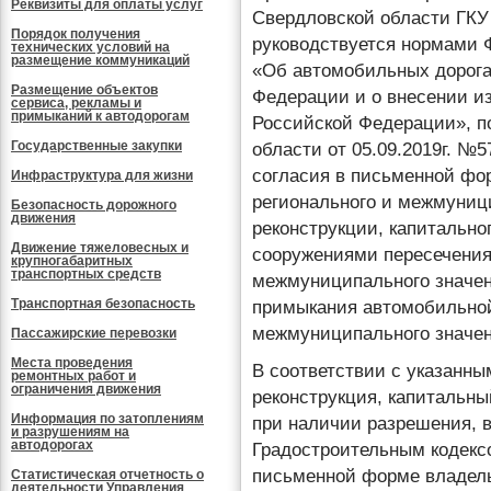
Реквизиты для оплаты услуг
Свердловской области ГКУ
Порядок получения
руководствуется нормами Ф
технических условий на
размещение коммуникаций
«Об автомобильных дорога
Размещение объектов
Федерации и о внесении и
сервиса, рекламы и
примыканий к автодорогам
Российской Федерации», п
Государственные закупки
области от 05.09.2019г. 
согласия в письменной фо
Инфраструктура для жизни
регионального и межмуници
Безопасность дорожного
движения
реконструкции, капитальн
Движение тяжеловесных и
сооружениями пересечения
крупногабаритных
транспортных средств
межмуниципального значен
Транспортная безопасность
примыкания автомобильной
межмуниципального значен
Пассажирские перевозки
Места проведения
В соответствии с указанны
ремонтных работ и
ограничения движения
реконструкция, капитальны
Информация по затоплениям
при наличии разрешения, в
и разрушениям на
автодорогах
Градостроительным кодекс
письменной форме владел
Статистическая отчетность о
деятельности Управления