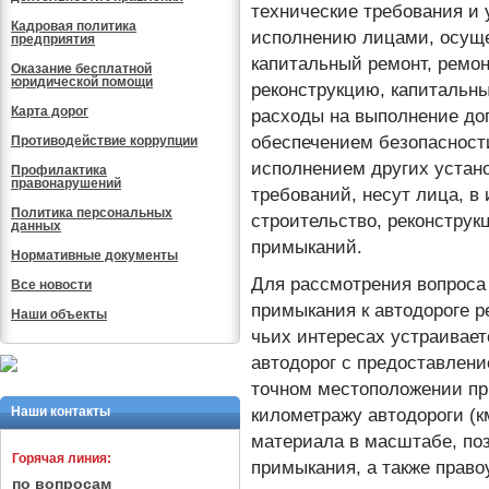
технические требования и
Кадровая политика
исполнению лицами, осуще
предприятия
капитальный ремонт, ремон
Оказание бесплатной
юридической помощи
реконструкцию, капитальны
Карта дорог
расходы на выполнение до
обеспечением безопасност
Противодействие коррупции
исполнением других устан
Профилактика
правонарушений
требований, несут лица, в
Политика персональных
строительство, реконструк
данных
примыканий.
Нормативные документы
Для рассмотрения вопроса
Все новости
примыкания к автодороге р
Наши объекты
чьих интересах устраивает
автодорог с предоставлени
точном местоположении при
Наши контакты
километражу автодороги (к
материала в масштабе, п
Горячая линия:
примыкания, а также прав
по вопросам