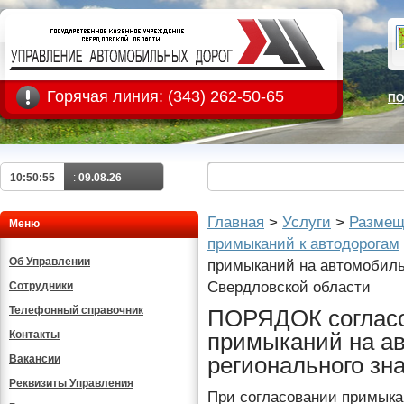
Горячая линия:
(343) 262-50-65
ПО
10:50:55
:
09.08.26
Главная
>
Услуги
>
Размещ
Меню
примыканий к автодорогам
Об Управлении
примыканий на автомобиль
Свердловской области
Сотрудники
Телефонный справочник
ПОРЯДОК соглас
Контакты
примыканий на а
регионального зн
Вакансии
Реквизиты Управления
При согласовании примыкан