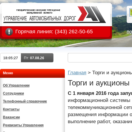
Горячая линия:
(343) 262-50-65
ПО
18:05:27
Пт:
07.08.26
Главная
>
Торги и аукцион
Меню
Торги и аукционы
Об Управлении
С 1 января 2016 года
зап
Сотрудники
информационной системы в
Телефонный справочник
телекоммуникационной сет
Контакты
размещения информации о 
Вакансии
выполнение работ, оказание
Реквизиты Управления