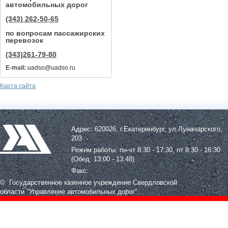
автомобильных дорог
(343) 262-50-65
по вопросам пассажирских
перевозок
(343)261-79-80
E-mail:
uadso@uadso.ru
Карта сайта
Адрес: 620026, г.Екатеринбург, ул.Луначарского,
203
Режим работы: пн-чт 8:30 - 17:30, пт 8:30 - 16:30
(Обед: 13:00 - 13:48)
Факс:
© Государственное казенное учреждение Свердловской
области
"Управление автомобильных дорог".