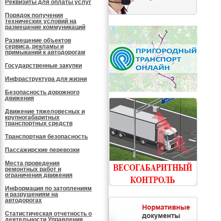
Реквизиты для оплаты услуг
Порядок получения
технических условий на
размещение коммуникаций
Размещение объектов
сервиса, рекламы и
примыканий к автодорогам
Государственные закупки
Инфраструктура для жизни
Безопасность дорожного
движения
Движение тяжеловесных и
крупногабаритных
транспортных средств
Транспортная безопасность
Пассажирские перевозки
Места проведения
ремонтных работ и
ограничения движения
Информация по затоплениям
и разрушениям на
автодорогах
Статистическая отчетность о
деятельности Управления