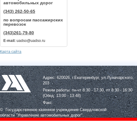
автомобильных дорог
(343) 262-50-65
по вопросам пассажирских
перевозок
(343)261-79-80
E-mail:
uadso@uadso.ru
Карта сайта
Адрес: 620026, г.Екатеринбург, ул.Луначарского,
203
Режим работы: пн-чт 8:30 - 17:30, пт 8:30 - 16:30
(Обед: 13:00 - 13:48)
Факс:
© Государственное казенное учреждение Свердловской
области
"Управление автомобильных дорог".